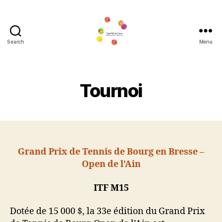
Search
Menu
Grand
Prix
de
Tennis
Tournoi
de
Bourg
en
Bresse
Grand Prix de Tennis de Bourg en Bresse –
Open de l’Ain
ITF M15
Dotée de 15 000 $, la 33e édition du Grand Prix