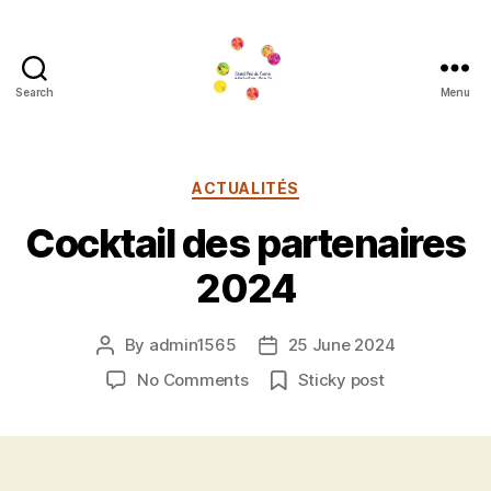
Search
Menu
Grand
Prix
de
Tennis
Categories
ACTUALITÉS
de
Cocktail des partenaires
Bourg
en
2024
Bresse
By
admin1565
25 June 2024
Post
Post
author
date
on
No Comments
Sticky post
Cocktail
des
partenaires
2024